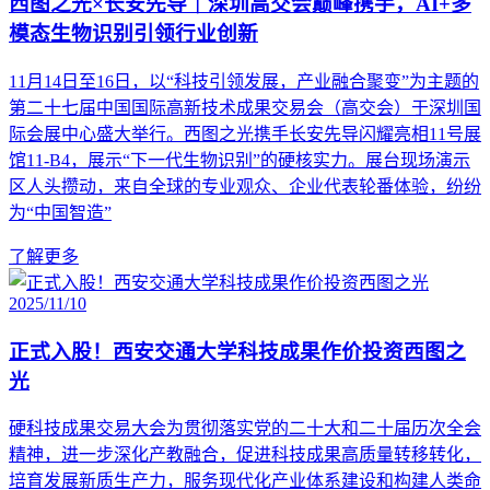
西图之光×长安先导｜深圳高交会巅峰携手，AI+多
模态生物识别引领行业创新
11月14日至16日，以“科技引领发展，产业融合聚变”为主题的
第二十七届中国国际高新技术成果交易会（高交会）于深圳国
际会展中心盛大举行。西图之光携手长安先导闪耀亮相11号展
馆11-B4，展示“下一代生物识别”的硬核实力。展台现场演示
区人头攒动，来自全球的专业观众、企业代表轮番体验，纷纷
为“中国智造”
了解更多
2025/11/10
正式入股！西安交通大学科技成果作价投资西图之
光
硬科技成果交易大会为贯彻落实党的二十大和二十届历次全会
精神，进一步深化产教融合，促进科技成果高质量转移转化，
培育发展新质生产力，服务现代化产业体系建设和构建人类命