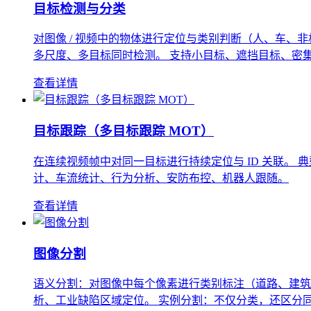
目标检测与分类
对图像 / 视频中的物体进行定位与类别判断（人、车、非机动车、动物
多尺度、多目标同时检测。 支持小目标、遮挡目标、密
查看详情
目标跟踪（多目标跟踪 MOT）
在连续视频帧中对同一目标进行持续定位与 ID 关联。 典型方法：
计、车流统计、行为分析、安防布控、机器人跟随。
查看详情
图像分割
语义分割：对图像中每个像素进行类别标注（道路、建筑、天空
析、工业缺陷区域定位。 实例分割：不仅分类，还区分同一类