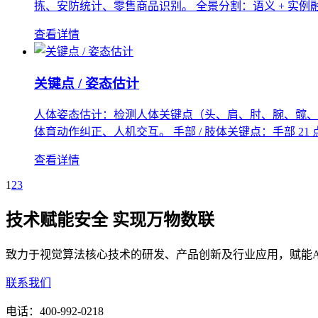
拣、安防统计、零售商品识别。 全景分割：语义 + 实例融
查看详情
关键点 / 姿态估计
人体姿态估计：检测人体关键点（头、肩、肘、腕、髋、膝、踝等
体育动作纠正、人机交互。 手部 / 肢体关键点：手部 2
查看详情
1
2
3
技术赋能安全 实现万物数联
致力于视觉算法核心技术的研发、产品创新及行业应用，赋能A
联系我们
电话：
400-992-0218