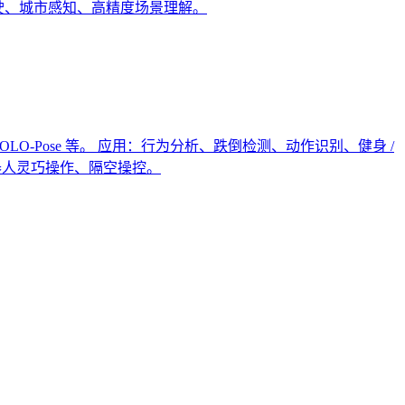
动驾驶、城市感知、高精度场景理解。
O-Pose 等。 应用：行为分析、跌倒检测、动作识别、健身 /
机器人灵巧操作、隔空操控。