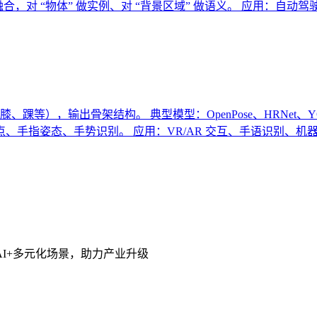
合，对 “物体” 做实例、对 “背景区域” 做语义。 应用：自
），输出骨架结构。 典型模型：OpenPose、HRNet、YOL
1 点、手指姿态、手势识别。 应用：VR/AR 交互、手语识别、
I+多元化场景，助力产业升级