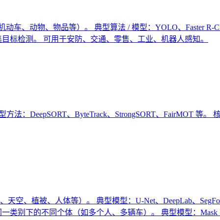
、物品等）。 典型算法 / 模型：YOLO、Faster R-CNN、SSD
集目标检测。 可用于安防、交通、零售、工业、机器人感知。
DeepSORT、ByteTrack、StrongSORT、FairMOT
、植被、人体等）。 典型模型：U-Net、DeepLab、SegF
别下的不同个体（如多个人、多辆车）。 典型模型：Mask R-C