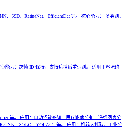
、RetinaNet、EfficientDet 等。 核心能力： 多类别、
 等。 核心能力：跨帧 ID 保持，支持遮挡后重识别。 适用于客流统
ormer 等。 应用：自动驾驶感知、医疗影像分割、遥感图像分
NN、SOLO、YOLACT 等。 应用：机器人抓取、工业分