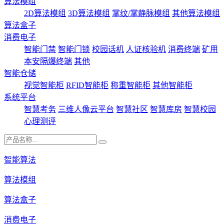
算法模组
2D算法模组
3D算法模组
掌纹/掌静脉模组
其他算法模组
算法盒子
消费电子
智能门禁
智能门锁
校园话机
人证核验机
消费终端
矿用
本安隔爆终端
其他
智能仓储
视觉智能柜
RFID智能柜
称重智能柜
其他智能柜
系统平台
智慧考务
三维人像云平台
智慧社区
智慧库房
智慧校园
心理测评
智能算法
算法模组
算法盒子
消费电子